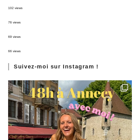
2 semaines en Martinique : itinéraire et conseils
102 views
Sources thermales en Toscane : Terme di Saturnia et Bagni San Filippo
76 views
3 jours à Florence : Mes coups de coeur
69 views
Les Landes : de Biscarrosse à Contis
66 views
Suivez-moi sur Instagram !