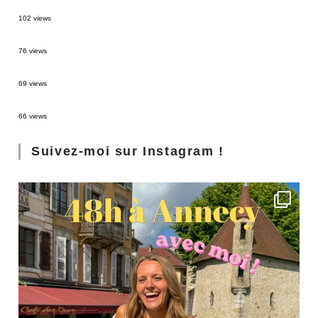
2 semaines en Martinique : itinéraire et conseils
102 views
Sources thermales en Toscane : Terme di Saturnia et Bagni San Filippo
76 views
3 jours à Florence : Mes coups de coeur
69 views
Les Landes : de Biscarrosse à Contis
66 views
Suivez-moi sur Instagram !