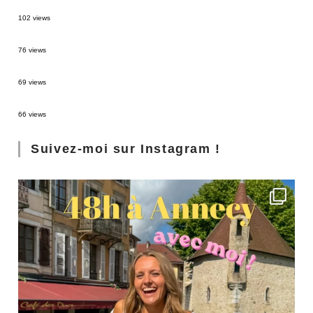
2 semaines en Martinique : itinéraire et conseils
102 views
Sources thermales en Toscane : Terme di Saturnia et Bagni San Filippo
76 views
3 jours à Florence : Mes coups de coeur
69 views
Les Landes : de Biscarrosse à Contis
66 views
Suivez-moi sur Instagram !