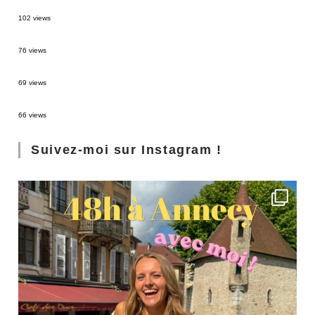
2 semaines en Martinique : itinéraire et conseils
102 views
Sources thermales en Toscane : Terme di Saturnia et Bagni San Filippo
76 views
3 jours à Florence : Mes coups de coeur
69 views
Les Landes : de Biscarrosse à Contis
66 views
Suivez-moi sur Instagram !