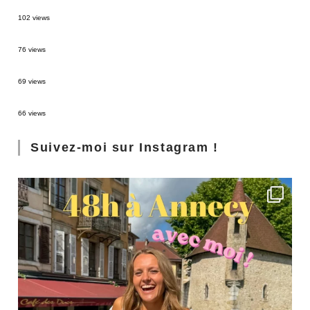
2 semaines en Martinique : itinéraire et conseils
102 views
Sources thermales en Toscane : Terme di Saturnia et Bagni San Filippo
76 views
3 jours à Florence : Mes coups de coeur
69 views
Les Landes : de Biscarrosse à Contis
66 views
Suivez-moi sur Instagram !