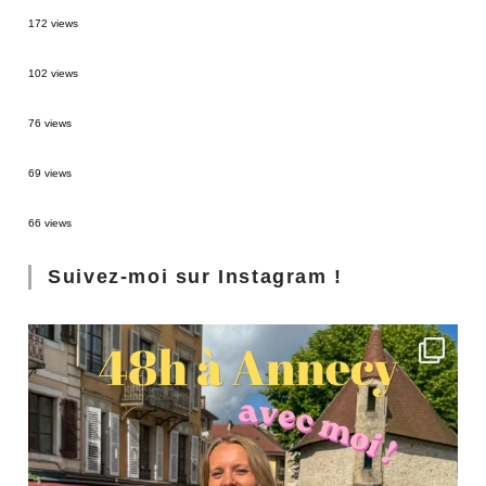
MONTRÉAL EN ÉTÉ : 72H DANS LA MÉTROPOLE QUÉBÉCOISE
172 views
2 semaines en Martinique : itinéraire et conseils
102 views
Sources thermales en Toscane : Terme di Saturnia et Bagni San Filippo
76 views
3 jours à Florence : Mes coups de coeur
69 views
Les Landes : de Biscarrosse à Contis
66 views
Suivez-moi sur Instagram !