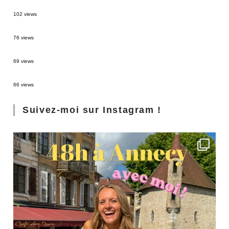
2 semaines en Martinique : itinéraire et conseils
102 views
Sources thermales en Toscane : Terme di Saturnia et Bagni San Filippo
76 views
3 jours à Florence : Mes coups de coeur
69 views
Les Landes : de Biscarrosse à Contis
66 views
Suivez-moi sur Instagram !