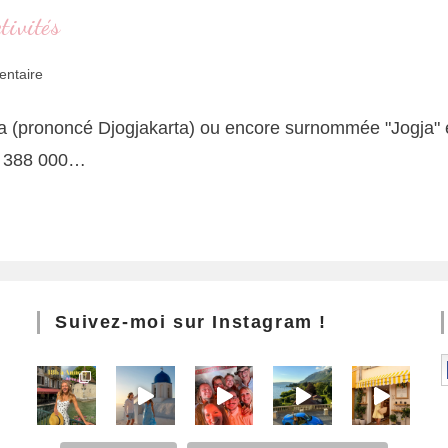
tivités
ntaire
ta (prononcé Djogjakarta) ou encore surnommée "Jogja" est
e 388 000…
Suivez-moi sur Instagram !