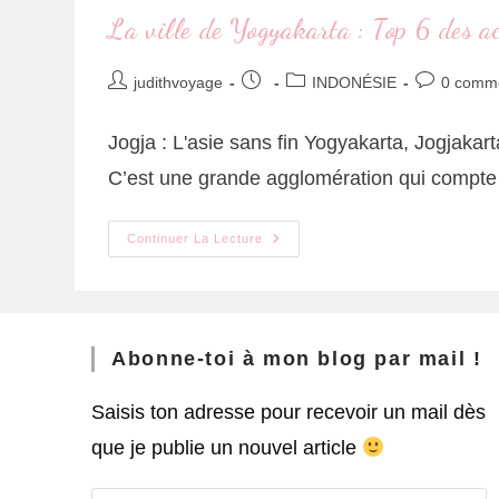
La ville de Yogyakarta : Top 6 des ac
judithvoyage
INDONÉSIE
0 comme
Jogja : L'asie sans fin Yogyakarta, Jogjakar
C’est une grande agglomération qui compt
Continuer La Lecture
Abonne-toi à mon blog par mail !
Saisis ton adresse pour recevoir un mail dès
que je publie un nouvel article