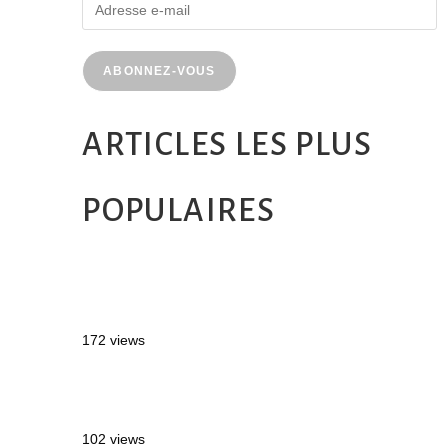
ABONNEZ-VOUS
ARTICLES LES PLUS
POPULAIRES
MONTRÉAL EN ÉTÉ : 72H DANS LA
MÉTROPOLE QUÉBÉCOISE
172 views
2 semaines en Martinique : itinéraire et
conseils
102 views