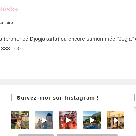
tivités
ntaire
ta (prononcé Djogjakarta) ou encore surnommée "Jogja" est
e 388 000…
Suivez-moi sur Instagram !