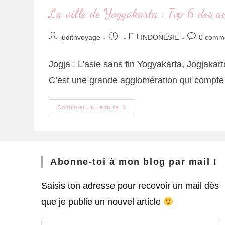
La ville de Yogyakarta : Top 6 des ac
judithvoyage
INDONÉSIE
0 comme
Jogja : L'asie sans fin Yogyakarta, Jogjakar
C’est une grande agglomération qui compt
Continuer La Lecture
Abonne-toi à mon blog par mail !
Saisis ton adresse pour recevoir un mail dès
que je publie un nouvel article