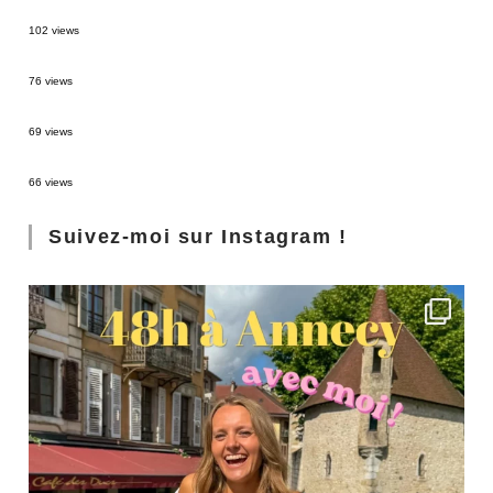
2 semaines en Martinique : itinéraire et conseils
102 views
Sources thermales en Toscane : Terme di Saturnia et Bagni San Filippo
76 views
3 jours à Florence : Mes coups de coeur
69 views
Les Landes : de Biscarrosse à Contis
66 views
Suivez-moi sur Instagram !