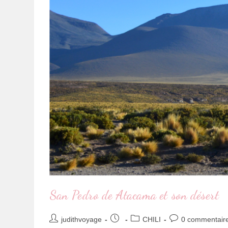
San Pedro de Atacama et son désert
judithvoyage
CHILI
0 commentair