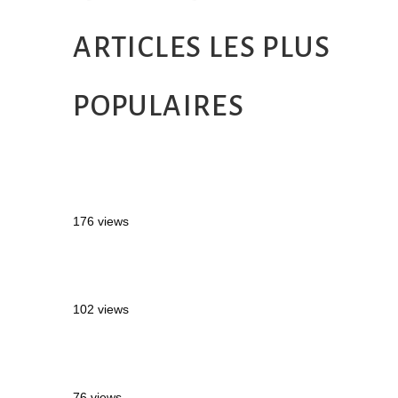
ARTICLES LES PLUS
POPULAIRES
MONTRÉAL EN ÉTÉ : 72H DANS LA
MÉTROPOLE QUÉBÉCOISE
176 views
2 semaines en Martinique : itinéraire et
conseils
102 views
Sources thermales en Toscane : Terme di
Saturnia et Bagni San Filippo
76 views