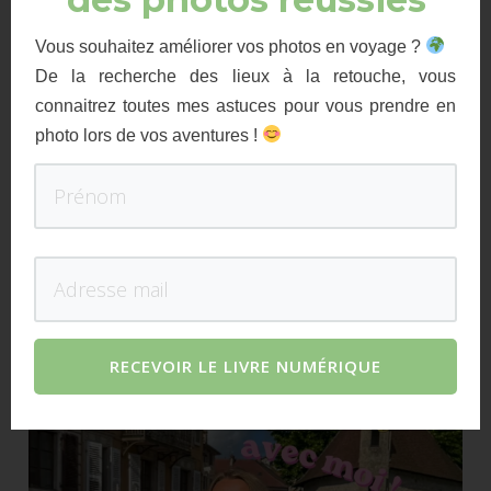
Saisis ton adresse pour recevoir un mail dès que je publie un nouvel
article
Vous souhaitez améliorer vos photos en voyage ?
De la recherche des lieux à la retouche, vous
connaitrez toutes mes astuces pour vous prendre en
photo lors de vos aventures !
ABONNEZ-VOUS
ARTICLES LES PLUS POPULAIRES
Suivez-moi sur Instagram !
RECEVOIR LE LIVRE NUMÉRIQUE