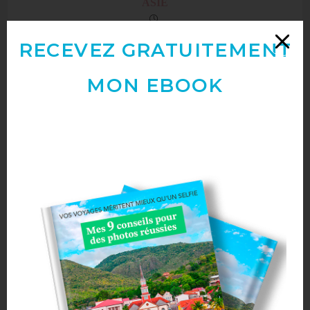
ASIE
RECEVEZ GRATUITEMENT
MON EBOOK
Cette publication a un commentaire
Ping :
CROATIE - Judith Voyage
Laisser un commentaire