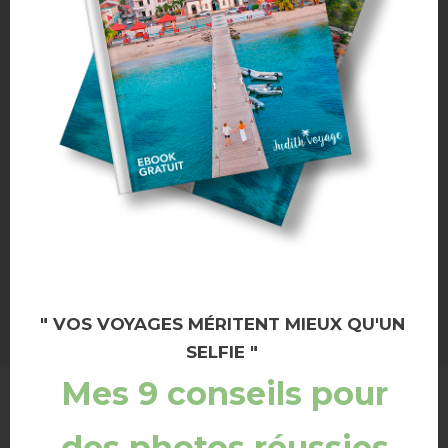
" VOS VOYAGES MÉRITENT MIEUX QU'UN
SELFIE "
Mes 9 conseils pour
Abonne-toi à mon blog par mail !
des photos réussies