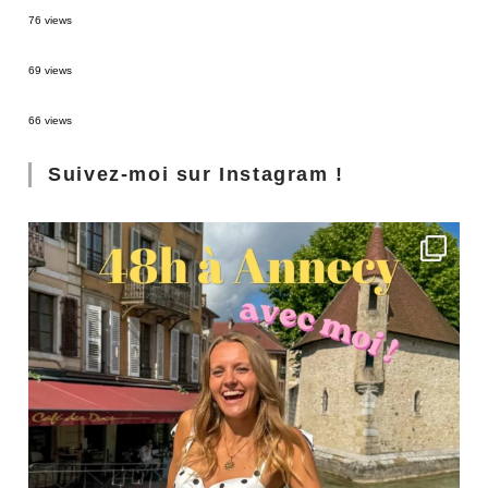
Sources thermales en Toscane : Terme di Saturnia et Bagni San Filippo
76 views
3 jours à Florence : Mes coups de coeur
69 views
Les Landes : de Biscarrosse à Contis
66 views
Suivez-moi sur Instagram !