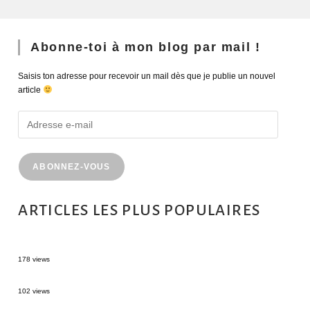
Abonne-toi à mon blog par mail !
Saisis ton adresse pour recevoir un mail dès que je publie un nouvel
article
ABONNEZ-VOUS
ARTICLES LES PLUS POPULAIRES
MONTRÉAL EN ÉTÉ : 72H DANS LA MÉTROPOLE QUÉBÉCOISE
178 views
2 semaines en Martinique : itinéraire et conseils
102 views