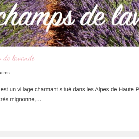
s de lavande
aires
le est un village charmant situé dans les Alpes-de-Haut
 très mignonne,…