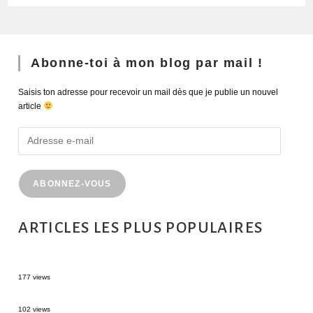
Abonne-toi à mon blog par mail !
Saisis ton adresse pour recevoir un mail dès que je publie un nouvel
article
ABONNEZ-VOUS
ARTICLES LES PLUS POPULAIRES
MONTRÉAL EN ÉTÉ : 72H DANS LA MÉTROPOLE QUÉBÉCOISE
177 views
2 semaines en Martinique : itinéraire et conseils
102 views