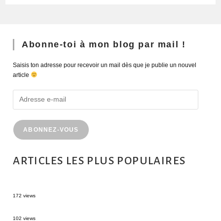
Abonne-toi à mon blog par mail !
Saisis ton adresse pour recevoir un mail dès que je publie un nouvel
article
ABONNEZ-VOUS
ARTICLES LES PLUS POPULAIRES
MONTRÉAL EN ÉTÉ : 72H DANS LA MÉTROPOLE QUÉBÉCOISE
172 views
2 semaines en Martinique : itinéraire et conseils
102 views