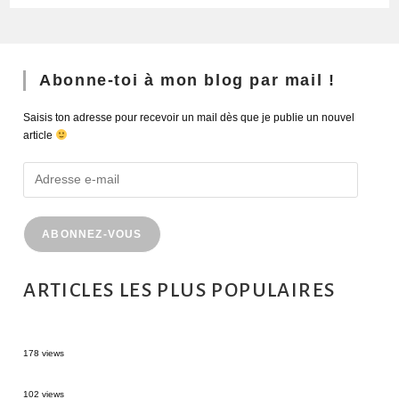
Abonne-toi à mon blog par mail !
Saisis ton adresse pour recevoir un mail dès que je publie un nouvel
article
ABONNEZ-VOUS
ARTICLES LES PLUS POPULAIRES
MONTRÉAL EN ÉTÉ : 72H DANS LA MÉTROPOLE QUÉBÉCOISE
178 views
2 semaines en Martinique : itinéraire et conseils
102 views