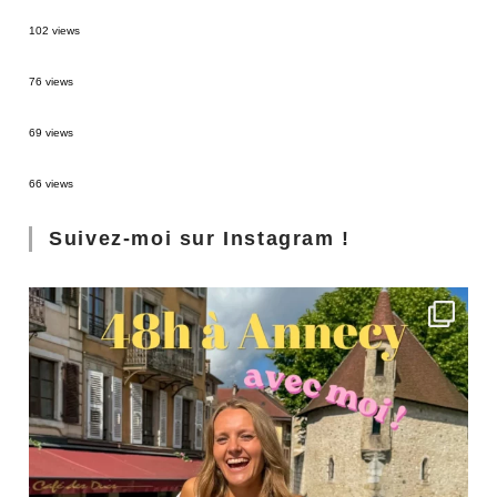
2 semaines en Martinique : itinéraire et conseils
102 views
Sources thermales en Toscane : Terme di Saturnia et Bagni San Filippo
76 views
3 jours à Florence : Mes coups de coeur
69 views
Les Landes : de Biscarrosse à Contis
66 views
Suivez-moi sur Instagram !