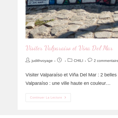
Visiter Valparaíso et Viña Del Mar
judithvoyage
CHILI
2 commentair
Visiter Valparaíso et Viña Del Mar : 2 belles 
Valparaíso : une ville haute en couleur…
Continuer La Lecture