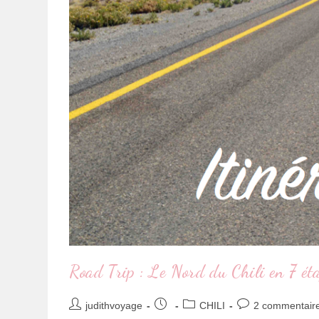
Road Trip : Le Nord du Chili en 7 ét
judithvoyage
CHILI
2 commentair