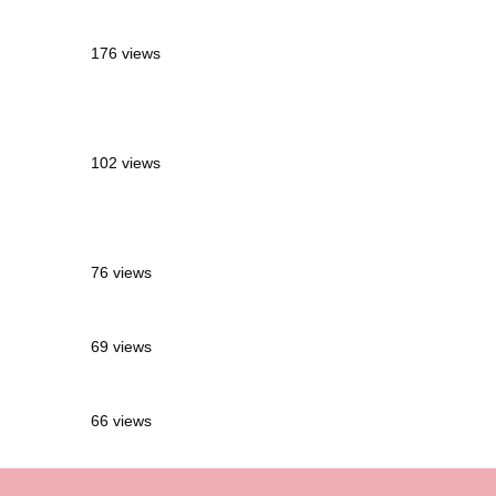
MÉTROPOLE QUÉBÉCOISE
176 views
2 semaines en Martinique : itinéraire et
conseils
102 views
Sources thermales en Toscane : Terme di
Saturnia et Bagni San Filippo
76 views
3 jours à Florence : Mes coups de coeur
69 views
Les Landes : de Biscarrosse à Contis
66 views