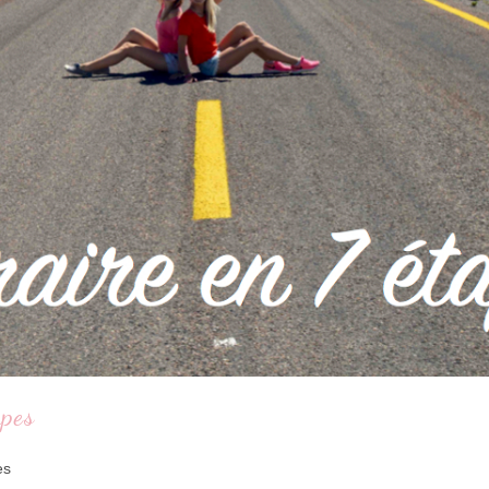
apes
es