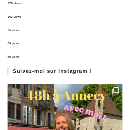
176 views
2 semaines en Martinique : itinéraire et conseils
102 views
Sources thermales en Toscane : Terme di Saturnia et Bagni San Filippo
76 views
3 jours à Florence : Mes coups de coeur
69 views
Les Landes : de Biscarrosse à Contis
66 views
Suivez-moi sur Instagram !