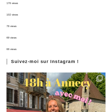
176 views
2 semaines en Martinique : itinéraire et conseils
102 views
Sources thermales en Toscane : Terme di Saturnia et Bagni San Filippo
76 views
3 jours à Florence : Mes coups de coeur
69 views
Les Landes : de Biscarrosse à Contis
66 views
Suivez-moi sur Instagram !