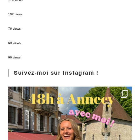
2 semaines en Martinique : itinéraire et conseils
102 views
Sources thermales en Toscane : Terme di Saturnia et Bagni San Filippo
76 views
3 jours à Florence : Mes coups de coeur
69 views
Les Landes : de Biscarrosse à Contis
66 views
Suivez-moi sur Instagram !