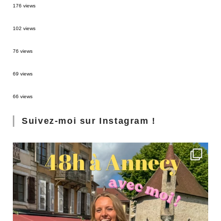
176 views
2 semaines en Martinique : itinéraire et conseils
102 views
Sources thermales en Toscane : Terme di Saturnia et Bagni San Filippo
76 views
3 jours à Florence : Mes coups de coeur
69 views
Les Landes : de Biscarrosse à Contis
66 views
Suivez-moi sur Instagram !