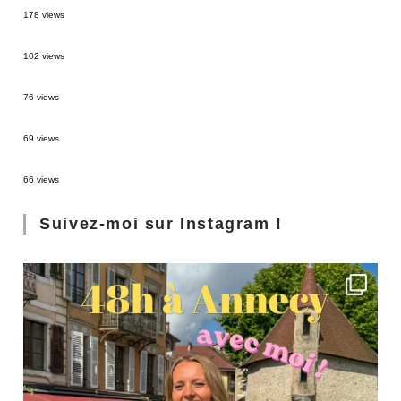
178 views
2 semaines en Martinique : itinéraire et conseils
102 views
Sources thermales en Toscane : Terme di Saturnia et Bagni San Filippo
76 views
3 jours à Florence : Mes coups de coeur
69 views
Les Landes : de Biscarrosse à Contis
66 views
Suivez-moi sur Instagram !