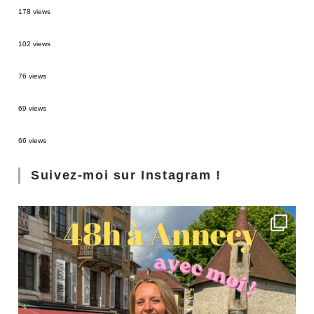
178 views
2 semaines en Martinique : itinéraire et conseils
102 views
Sources thermales en Toscane : Terme di Saturnia et Bagni San Filippo
76 views
3 jours à Florence : Mes coups de coeur
69 views
Les Landes : de Biscarrosse à Contis
66 views
Suivez-moi sur Instagram !