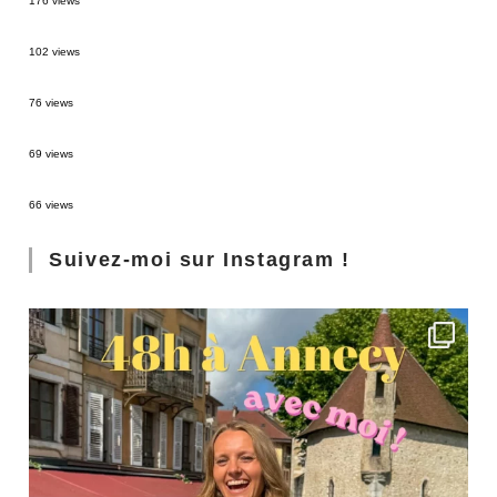
176 views
2 semaines en Martinique : itinéraire et conseils
102 views
Sources thermales en Toscane : Terme di Saturnia et Bagni San Filippo
76 views
3 jours à Florence : Mes coups de coeur
69 views
Les Landes : de Biscarrosse à Contis
66 views
Suivez-moi sur Instagram !