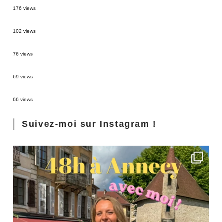
176 views
2 semaines en Martinique : itinéraire et conseils
102 views
Sources thermales en Toscane : Terme di Saturnia et Bagni San Filippo
76 views
3 jours à Florence : Mes coups de coeur
69 views
Les Landes : de Biscarrosse à Contis
66 views
Suivez-moi sur Instagram !