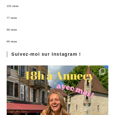
2 semaines en Martinique : itinéraire et conseils
102 views
Sources thermales en Toscane : Terme di Saturnia et Bagni San Filippo
77 views
3 jours à Florence : Mes coups de coeur
69 views
Les Landes : de Biscarrosse à Contis
66 views
Suivez-moi sur Instagram !