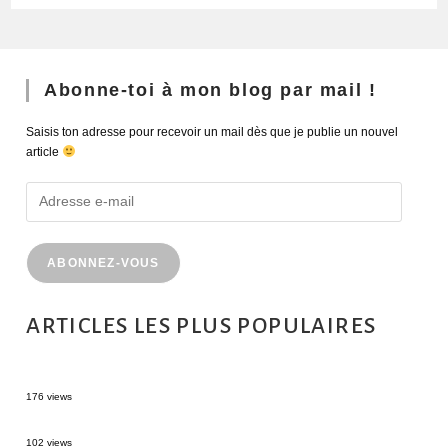
Abonne-toi à mon blog par mail !
Saisis ton adresse pour recevoir un mail dès que je publie un nouvel
article
ABONNEZ-VOUS
ARTICLES LES PLUS POPULAIRES
MONTRÉAL EN ÉTÉ : 72H DANS LA MÉTROPOLE QUÉBÉCOISE
176 views
2 semaines en Martinique : itinéraire et conseils
102 views