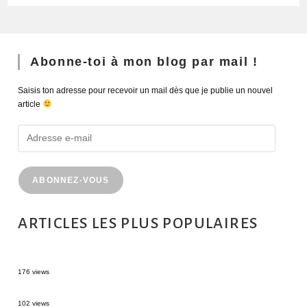
Abonne-toi à mon blog par mail !
Saisis ton adresse pour recevoir un mail dès que je publie un nouvel
article
ABONNEZ-VOUS
ARTICLES LES PLUS POPULAIRES
MONTRÉAL EN ÉTÉ : 72H DANS LA MÉTROPOLE QUÉBÉCOISE
176 views
2 semaines en Martinique : itinéraire et conseils
102 views