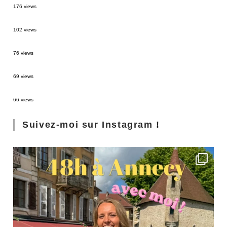
176 views
2 semaines en Martinique : itinéraire et conseils
102 views
Sources thermales en Toscane : Terme di Saturnia et Bagni San Filippo
76 views
3 jours à Florence : Mes coups de coeur
69 views
Les Landes : de Biscarrosse à Contis
66 views
Suivez-moi sur Instagram !