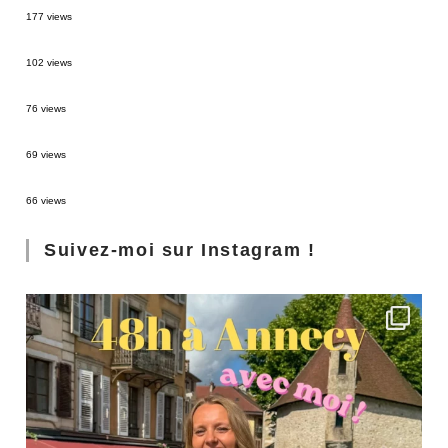
177 views
2 semaines en Martinique : itinéraire et conseils
102 views
Sources thermales en Toscane : Terme di Saturnia et Bagni San Filippo
76 views
3 jours à Florence : Mes coups de coeur
69 views
Les Landes : de Biscarrosse à Contis
66 views
Suivez-moi sur Instagram !