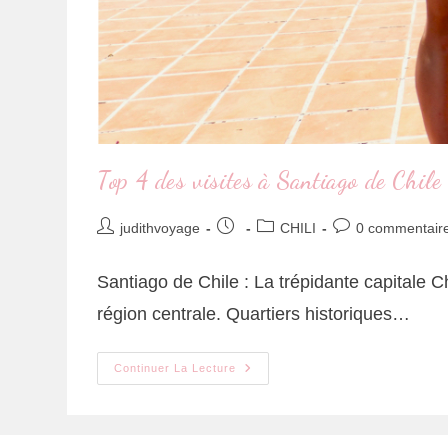
Top 4 des visites à Santiago de Chile
judithvoyage
CHILI
0 commentair
Santiago de Chile : La trépidante capitale Ch
région centrale. Quartiers historiques…
Continuer La Lecture