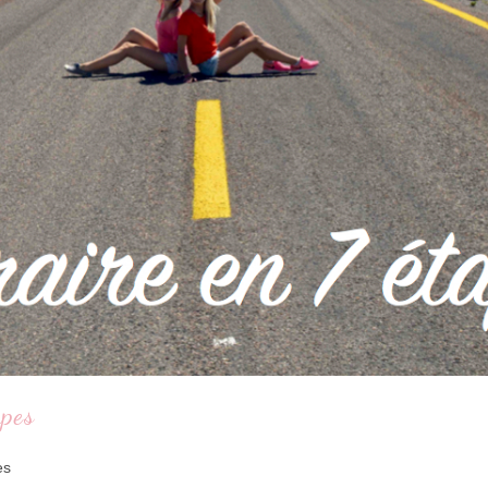
apes
es