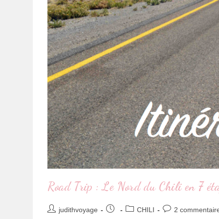
Road Trip : Le Nord du Chili en 7 ét
judithvoyage
CHILI
2 commentair