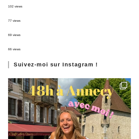
2 semaines en Martinique : itinéraire et conseils
102 views
Sources thermales en Toscane : Terme di Saturnia et Bagni San Filippo
77 views
3 jours à Florence : Mes coups de coeur
69 views
Les Landes : de Biscarrosse à Contis
66 views
Suivez-moi sur Instagram !