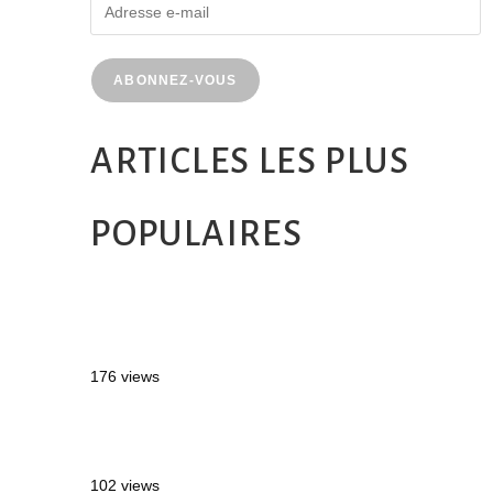
ABONNEZ-VOUS
ARTICLES LES PLUS
POPULAIRES
MONTRÉAL EN ÉTÉ : 72H DANS LA
MÉTROPOLE QUÉBÉCOISE
176 views
2 semaines en Martinique : itinéraire et
conseils
102 views