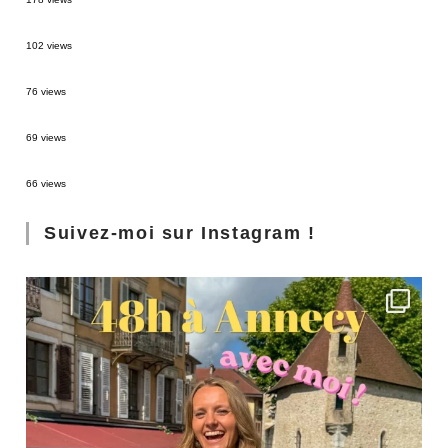
2 semaines en Martinique : itinéraire et conseils
102 views
Sources thermales en Toscane : Terme di Saturnia et Bagni San Filippo
76 views
3 jours à Florence : Mes coups de coeur
69 views
Les Landes : de Biscarrosse à Contis
66 views
Suivez-moi sur Instagram !