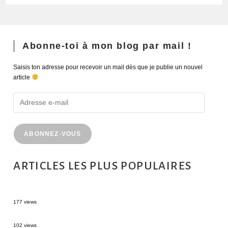
Abonne-toi à mon blog par mail !
Saisis ton adresse pour recevoir un mail dès que je publie un nouvel
article
ABONNEZ-VOUS
ARTICLES LES PLUS POPULAIRES
MONTRÉAL EN ÉTÉ : 72H DANS LA MÉTROPOLE QUÉBÉCOISE
177 views
2 semaines en Martinique : itinéraire et conseils
102 views