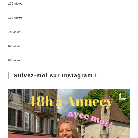
176 views
2 semaines en Martinique : itinéraire et conseils
102 views
Sources thermales en Toscane : Terme di Saturnia et Bagni San Filippo
76 views
3 jours à Florence : Mes coups de coeur
69 views
Les Landes : de Biscarrosse à Contis
66 views
Suivez-moi sur Instagram !