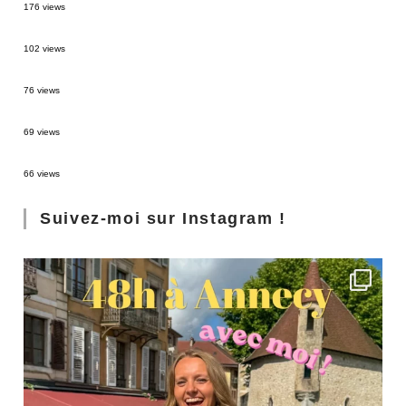
176 views
2 semaines en Martinique : itinéraire et conseils
102 views
Sources thermales en Toscane : Terme di Saturnia et Bagni San Filippo
76 views
3 jours à Florence : Mes coups de coeur
69 views
Les Landes : de Biscarrosse à Contis
66 views
Suivez-moi sur Instagram !