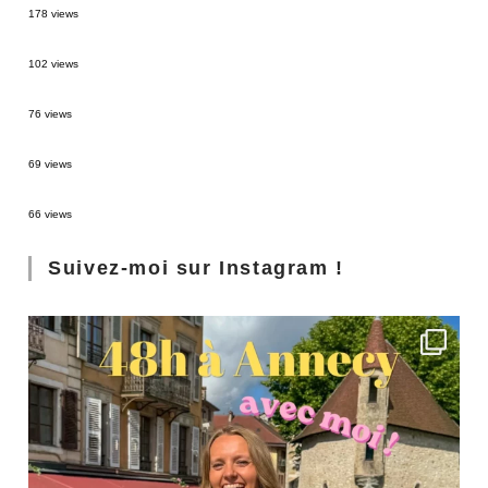
178 views
2 semaines en Martinique : itinéraire et conseils
102 views
Sources thermales en Toscane : Terme di Saturnia et Bagni San Filippo
76 views
3 jours à Florence : Mes coups de coeur
69 views
Les Landes : de Biscarrosse à Contis
66 views
Suivez-moi sur Instagram !