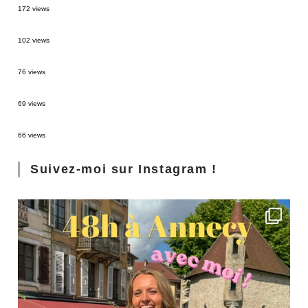
172 views
2 semaines en Martinique : itinéraire et conseils
102 views
Sources thermales en Toscane : Terme di Saturnia et Bagni San Filippo
76 views
3 jours à Florence : Mes coups de coeur
69 views
Les Landes : de Biscarrosse à Contis
66 views
Suivez-moi sur Instagram !