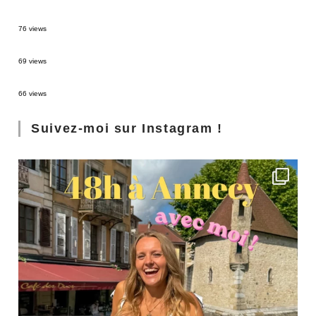
Sources thermales en Toscane : Terme di Saturnia et Bagni San Filippo
76 views
3 jours à Florence : Mes coups de coeur
69 views
Les Landes : de Biscarrosse à Contis
66 views
Suivez-moi sur Instagram !