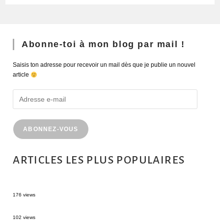
Abonne-toi à mon blog par mail !
Saisis ton adresse pour recevoir un mail dès que je publie un nouvel
article
ABONNEZ-VOUS
ARTICLES LES PLUS POPULAIRES
MONTRÉAL EN ÉTÉ : 72H DANS LA MÉTROPOLE QUÉBÉCOISE
176 views
2 semaines en Martinique : itinéraire et conseils
102 views