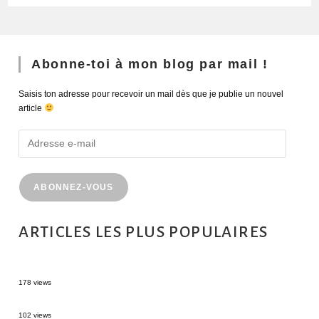
Abonne-toi à mon blog par mail !
Saisis ton adresse pour recevoir un mail dès que je publie un nouvel
article
ABONNEZ-VOUS
ARTICLES LES PLUS POPULAIRES
MONTRÉAL EN ÉTÉ : 72H DANS LA MÉTROPOLE QUÉBÉCOISE
178 views
2 semaines en Martinique : itinéraire et conseils
102 views