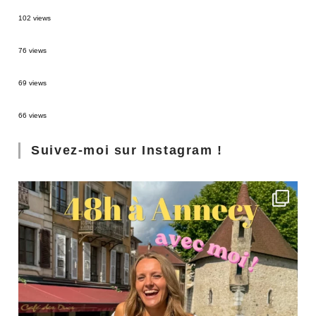
2 semaines en Martinique : itinéraire et conseils
102 views
Sources thermales en Toscane : Terme di Saturnia et Bagni San Filippo
76 views
3 jours à Florence : Mes coups de coeur
69 views
Les Landes : de Biscarrosse à Contis
66 views
Suivez-moi sur Instagram !