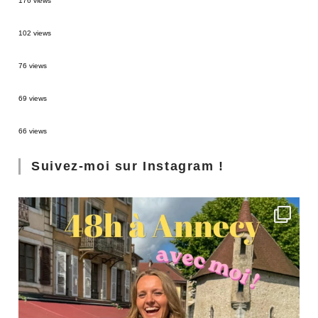
176 views
2 semaines en Martinique : itinéraire et conseils
102 views
Sources thermales en Toscane : Terme di Saturnia et Bagni San Filippo
76 views
3 jours à Florence : Mes coups de coeur
69 views
Les Landes : de Biscarrosse à Contis
66 views
Suivez-moi sur Instagram !