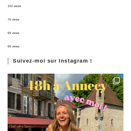
2 semaines en Martinique : itinéraire et conseils
102 views
Sources thermales en Toscane : Terme di Saturnia et Bagni San Filippo
76 views
3 jours à Florence : Mes coups de coeur
69 views
Les Landes : de Biscarrosse à Contis
66 views
Suivez-moi sur Instagram !