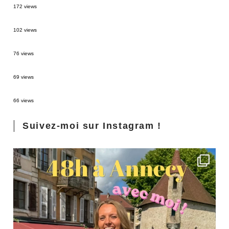
172 views
2 semaines en Martinique : itinéraire et conseils
102 views
Sources thermales en Toscane : Terme di Saturnia et Bagni San Filippo
76 views
3 jours à Florence : Mes coups de coeur
69 views
Les Landes : de Biscarrosse à Contis
66 views
Suivez-moi sur Instagram !