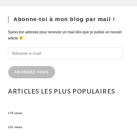
Abonne-toi à mon blog par mail !
Saisis ton adresse pour recevoir un mail dès que je publie un nouvel
article
ABONNEZ-VOUS
ARTICLES LES PLUS POPULAIRES
MONTRÉAL EN ÉTÉ : 72H DANS LA MÉTROPOLE QUÉBÉCOISE
178 views
2 semaines en Martinique : itinéraire et conseils
102 views
Sources thermales en Toscane : Terme di Saturnia et Bagni San Filippo