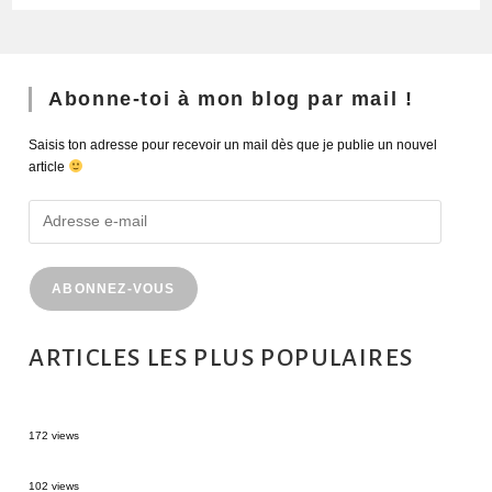
Abonne-toi à mon blog par mail !
Saisis ton adresse pour recevoir un mail dès que je publie un nouvel
article
ABONNEZ-VOUS
ARTICLES LES PLUS POPULAIRES
MONTRÉAL EN ÉTÉ : 72H DANS LA MÉTROPOLE QUÉBÉCOISE
172 views
2 semaines en Martinique : itinéraire et conseils
102 views