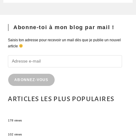
Abonne-toi à mon blog par mail !
Saisis ton adresse pour recevoir un mail dès que je publie un nouvel
article
ABONNEZ-VOUS
ARTICLES LES PLUS POPULAIRES
MONTRÉAL EN ÉTÉ : 72H DANS LA MÉTROPOLE QUÉBÉCOISE
178 views
2 semaines en Martinique : itinéraire et conseils
102 views